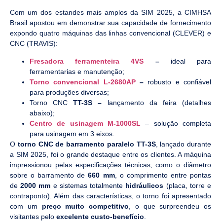
Com um dos estandes mais amplos da SIM 2025, a CIMHSA
Brasil apostou em demonstrar sua capacidade de fornecimento
expondo quatro máquinas das linhas convencional (CLEVER) e
CNC (TRAVIS):
Fresadora ferramenteira 4VS
–
ideal para
ferramentarias e manutenção;
Torno convencional L-2680AP
–
robusto e confiável
para produções diversas;
Torno CNC
TT-3S –
lançamento da feira (detalhes
abaixo);
Centro de usinagem M-1000SL
– solução completa
para usinagem em 3 eixos.
O
torno CNC de barramento paralelo TT-3S
, lançado durante
a SIM 2025, foi o grande destaque entre os clientes. A máquina
impressionou pelas especificações técnicas, como o diâmetro
sobre o barramento de
660 mm
, o comprimento entre pontas
de
2000 mm
e sistemas totalmente
hidráulicos
(placa, torre e
contraponto). Além das características, o torno foi apresentado
com um
preço muito competitivo
, o que surpreendeu os
visitantes pelo
excelente custo-benefício
.