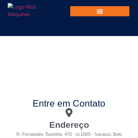
Contato
Entre em Contato
Endereço
R. Fernandes Tourinho, 470 - sl.1009 - Savassi. Belo