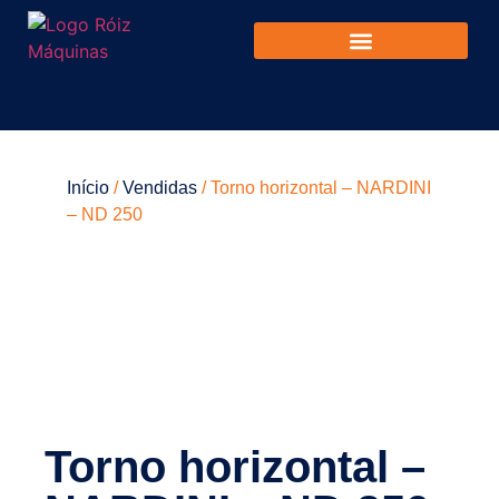
Início
/
Vendidas
/ Torno horizontal – NARDINI
– ND 250
Torno horizontal –