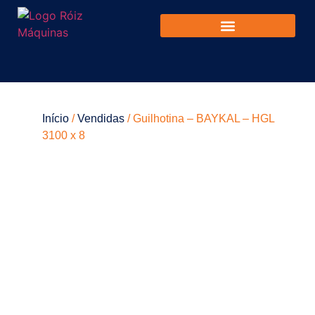
Início
/
Vendidas
/ Guilhotina – BAYKAL – HGL
3100 x 8