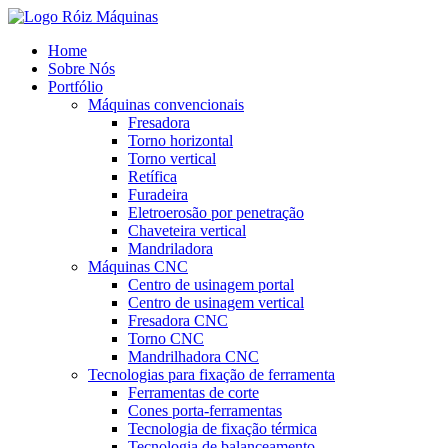
Ir
para
Home
o
Sobre Nós
conteúdo
Portfólio
Máquinas convencionais
Fresadora
Torno horizontal
Torno vertical
Retífica
Furadeira
Eletroerosão por penetração
Chaveteira vertical
Mandriladora
Máquinas CNC
Centro de usinagem portal
Centro de usinagem vertical
Fresadora CNC
Torno CNC
Mandrilhadora CNC
Tecnologias para fixação de ferramenta
Ferramentas de corte
Cones porta-ferramentas
Tecnologia de fixação térmica
Tecnologia de balanceamento