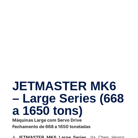
JETMASTER MK6
– Large Series (668
a 1650 tons)
Máquinas Large com Servo Drive
Fechamento de 668 a 1650 toneladas
A
JETMASTER MK6 Large Series
, da Chen Hsong,