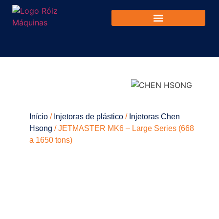
Início
/
Injetoras de plástico
/
Injetoras Chen
Hsong
/ JETMASTER MK6 – Large Series (668
a 1650 tons)